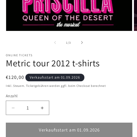
Medien
M
1
2
in
in
ab
1
/
3
Modal
M
öffnen
ö
ONLINE TICKETS
Metric tour 2012 t-shirts
Normaler
€120,00
Verkaufsstart am 01.09.2026
Preis
Inkl. Steuern. Ticketgebühren werden ggfl. beim Checkout berechnet
Anzahl
Verringere
Erhöhe
die
die
Menge
Menge
für
für
Verkaufsstart am 01.09.2026
Metric
Metric