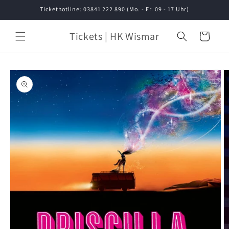
Direkt
Tickethotline: 03841 222 890 (Mo. - Fr. 09 - 17 Uhr)
zum
Inhalt
Tickets | HK Wismar
Warenkorb
oduktinformationen
ringen